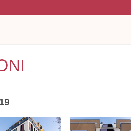
ONI
 19