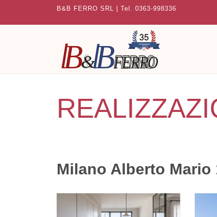
B&B FERRO SRL | Tel. 0363-998336
REALIZZAZI
Milano Alberto Mario