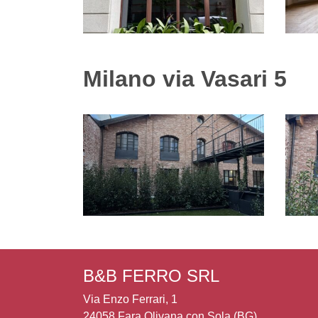
Milano via Vasari 5
B&B FERRO SRL
Via Enzo Ferrari, 1
24058 Fara Olivana con Sola (BG)